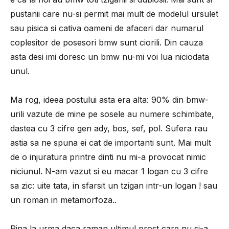
pustanii care nu-si permit mai mult de modelul ursulet
sau pisica si cativa oameni de afaceri dar numarul
coplesitor de posesori bmw sunt ciorili. Din cauza
asta desi imi doresc un bmw nu-mi voi lua niciodata
unul.
Ma rog, ideea postului asta era alta: 90% din bmw-
urili vazute de mine pe sosele au numere schimbate,
dastea cu 3 cifre gen ady, bos, sef, pol. Sufera rau
astia sa ne spuna ei cat de importanti sunt. Mai mult
de o injuratura printre dinti nu mi-a provocat nimic
niciunul. N-am vazut si eu macar 1 logan cu 3 cifre
sa zic: uite tata, in sfarsit un tzigan intr-un logan ! sau
un roman in metamorfoza..
Pina la urma daca raman ultimul prost care nu si-a