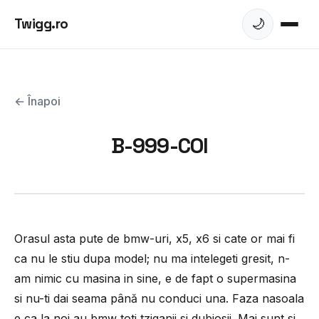
Twigg.ro
🌙
← Înapoi
B-999-COI
Orasul asta pute de bmw-uri, x5, x6 si cate or mai fi
ca nu le stiu dupa model; nu ma intelegeti gresit, n-
am nimic cu masina in sine, e de fapt o supermasina
si nu-ti dai seama până nu conduci una. Faza nasoala
e ca la noi au bmw toti tziganii si dubiosii. Mai sunt si