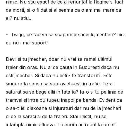
nimic. Nu stiu exact de ce a renuntat la flegme si luat
de morti, si-o fi dat si el seama ca o am mai mare ca
el? nu stiu..
- Twigg, ce facem sa scapam de acesti jmecheri? nici
eu nu-i mai suport!
Devii si tu jmecher, doar nu vrei sa ramai ultimul
fraier din oras. Nu ai ce cauta in Bucuresti daca nu
esti jmecher. Si daca nu esti - te transformi. Este
singura ta sansa sa supravietuiesti in trafic. Te-ai
saturat sa se bage altii in fata ta? Ia-o si tu pe linia de
tramvai si intra cu tupeu inapoi pe banda. Evident ca
o sa-ti iei claxoane si injuraturi dar nu de la jmecheri
ci de la saraci si de la fraieri. Stai linistit, nu se
intampla nimic altceva. Tu acum ai trecut la un alt