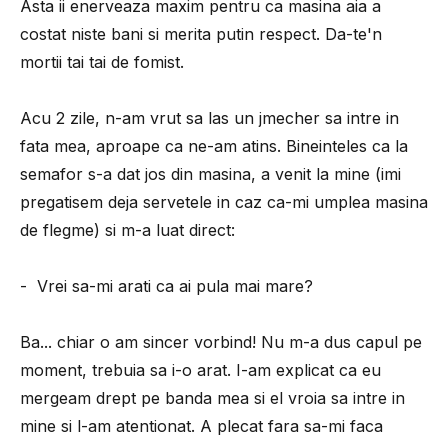
Asta ii enerveaza maxim pentru ca masina aia a
costat niste bani si merita putin respect. Da-te'n
mortii tai tai de fomist.
Acu 2 zile, n-am vrut sa las un jmecher sa intre in
fata mea, aproape ca ne-am atins. Bineinteles ca la
semafor s-a dat jos din masina, a venit la mine (imi
pregatisem deja servetele in caz ca-mi umplea masina
de flegme) si m-a luat direct:
- Vrei sa-mi arati ca ai pula mai mare?
Ba... chiar o am sincer vorbind! Nu m-a dus capul pe
moment, trebuia sa i-o arat. I-am explicat ca eu
mergeam drept pe banda mea si el vroia sa intre in
mine si l-am atentionat. A plecat fara sa-mi faca