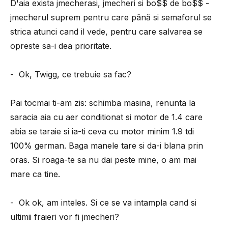
D'aia exista jmecherasi, jmecheri si bo$$ de bo$$ -
jmecherul suprem pentru care până si semaforul se
strica atunci cand il vede, pentru care salvarea se
opreste sa-i dea prioritate.
- Ok, Twigg, ce trebuie sa fac?
Pai tocmai ti-am zis: schimba masina, renunta la
saracia aia cu aer conditionat si motor de 1.4 care
abia se taraie si ia-ti ceva cu motor minim 1.9 tdi
100% german. Baga manele tare si da-i blana prin
oras. Si roaga-te sa nu dai peste mine, o am mai
mare ca tine.
- Ok ok, am inteles. Si ce se va intampla cand si
ultimii fraieri vor fi jmecheri?