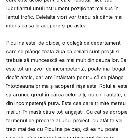
lubrifiantul unui instrument poziționat mai sus în
lanțul trofic. Celelalte viori vor trebui să cânte mai
intens ca să le acopere și pe astea.
Piculina este, de obicei, o colegă de departament
care se plânge toată ziua că ceilalți sunt proști și
trebuie să muncească ea mai mult din cauza lor. Ea
este tot un izvor de incompetență, poate mai bogat
decât altele, dar are întâietate pentru că se plânge
întotdeauna prima și acoperă nișa asta. Rolul ei este
să arunce greul în cârca celorlalți, nu din răutate, ci
din incompetență pură. Este cea care trimite mereu
mailuri în masă către toți angajații. Cu cât se apropie
termenul de predare al unui proiect, cu atât te vei
trezi mai des cu Piculina pe cap, că ea nu poate
singură, că e nedrept și ce proști sunt ăia care