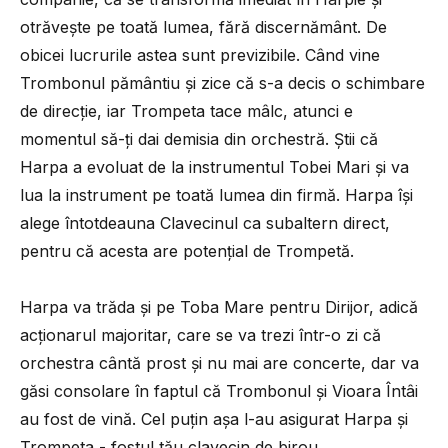
otrăvește pe toată lumea, fără discernământ. De
obicei lucrurile astea sunt previzibile. Când vine
Trombonul pământiu și zice că s-a decis o schimbare
de direcție, iar Trompeta tace mâlc, atunci e
momentul să-ți dai demisia din orchestră. Știi că
Harpa a evoluat de la instrumentul Tobei Mari și va
lua la instrument pe toată lumea din firmă. Harpa își
alege întotdeauna Clavecinul ca subaltern direct,
pentru că acesta are potențial de Trompetă.
Harpa va trăda și pe Toba Mare pentru Dirijor, adică
acționarul majoritar, care se va trezi într-o zi că
orchestra cântă prost și nu mai are concerte, dar va
găsi consolare în faptul că Trombonul și Vioara Întâi
au fost de vină. Cel puțin așa l-au asigurat Harpa și
Trompeta - fostul tău clavecin de birou.