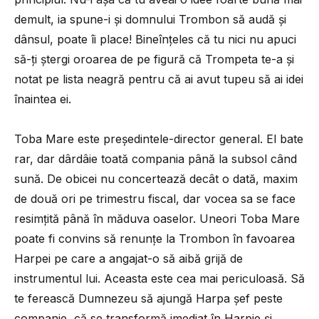
demult, ia spune-i și domnului Trombon să audă și
dânsul, poate îi place! Bineînțeles că tu nici nu apuci
să-ți ștergi oroarea de pe figură că Trompeta te-a și
notat pe lista neagră pentru că ai avut tupeu să ai idei
înaintea ei.
Toba Mare este președintele-director general. El bate
rar, dar dârdâie toată compania până la subsol când
sună. De obicei nu concertează decât o dată, maxim
de două ori pe trimestru fiscal, dar vocea sa se face
resimțită până în măduva oaselor. Uneori Toba Mare
poate fi convins să renunțe la Trombon în favoarea
Harpei pe care a angajat-o să aibă grijă de
instrumentul lui. Aceasta este cea mai periculoasă. Să
te ferească Dumnezeu să ajungă Harpa șef peste
companie, că se transformă imediat în Harpie și