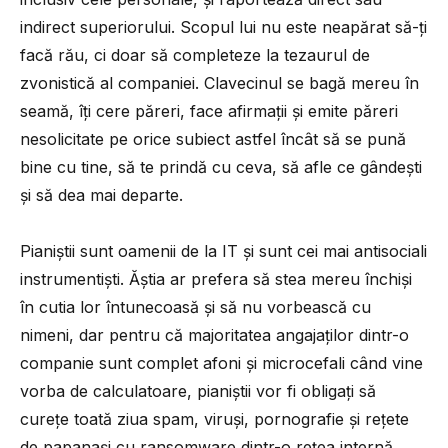
indirect superiorului. Scopul lui nu este neapărat să-ți
facă rău, ci doar să completeze la tezaurul de
zvonistică al companiei. Clavecinul se bagă mereu în
seamă, îți cere păreri, face afirmații și emite păreri
nesolicitate pe orice subiect astfel încât să se pună
bine cu tine, să te prindă cu ceva, să afle ce gândești
și să dea mai departe.
Pianiștii sunt oamenii de la IT și sunt cei mai antisociali
instrumentiști. Ăștia ar prefera să stea mereu închiși
în cutia lor întunecoasă și să nu vorbească cu
nimeni, dar pentru că majoritatea angajaților dintr-o
companie sunt complet afoni și microcefali când vine
vorba de calculatoare, pianiștii vor fi obligați să
curețe toată ziua spam, viruși, pornografie și rețete
de papanași cu ransomware dintr-o rețea internă