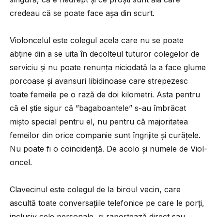
credeau că se poate face așa din scurt.
Violoncelul este colegul acela care nu se poate
abține din a se uita în decolteul tuturor colegelor de
serviciu și nu poate renunța niciodată la a face glume
porcoase și avansuri libidinoase care strepezesc
toate femeile pe o rază de doi kilometri. Asta pentru
că el știe sigur că ”bagaboantele” s-au îmbrăcat
mișto special pentru el, nu pentru că majoritatea
femeilor din orice companie sunt îngrijite și curățele.
Nu poate fi o coincidență. De acolo și numele de Viol-
oncel.
Clavecinul este colegul de la biroul vecin, care
ascultă toate conversațiile telefonice pe care le porți,
inclusiv cele personale, și raportează direct sau