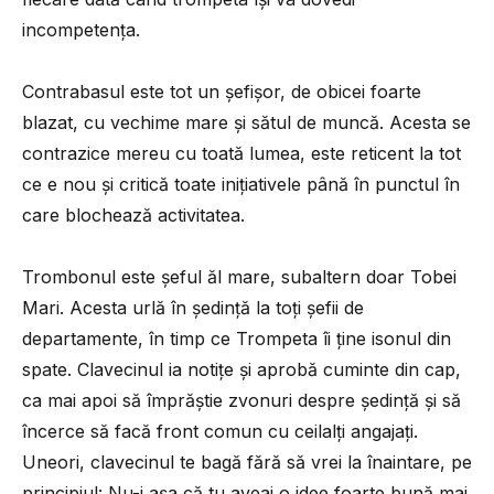
incompetența.
Contrabasul este tot un șefișor, de obicei foarte
blazat, cu vechime mare și sătul de muncă. Acesta se
contrazice mereu cu toată lumea, este reticent la tot
ce e nou și critică toate inițiativele până în punctul în
care blochează activitatea.
Trombonul este șeful ăl mare, subaltern doar Tobei
Mari. Acesta urlă în ședință la toți șefii de
departamente, în timp ce Trompeta îi ține isonul din
spate. Clavecinul ia notițe și aprobă cuminte din cap,
ca mai apoi să împrăștie zvonuri despre ședință și să
încerce să facă front comun cu ceilalți angajați.
Uneori, clavecinul te bagă fără să vrei la înaintare, pe
principiul: Nu-i așa că tu aveai o idee foarte bună mai