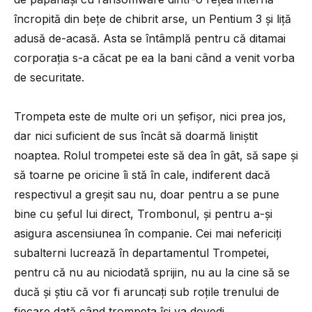
încropită din bețe de chibrit arse, un Pentium 3 și liță
adusă de-acasă. Asta se întâmplă pentru că ditamai
corporația s-a căcat pe ea la bani când a venit vorba
de securitate.
Trompeta este de multe ori un șefișor, nici prea jos,
dar nici suficient de sus încât să doarmă liniștit
noaptea. Rolul trompetei este să dea în gât, să sape și
să toarne pe oricine îi stă în cale, indiferent dacă
respectivul a greșit sau nu, doar pentru a se pune
bine cu șeful lui direct, Trombonul, și pentru a-și
asigura ascensiunea în companie. Cei mai nefericiți
subalterni lucrează în departamentul Trompetei,
pentru că nu au niciodată sprijin, nu au la cine să se
ducă și știu că vor fi aruncați sub roțile trenului de
fiecare dată când trompeta își va dovedi