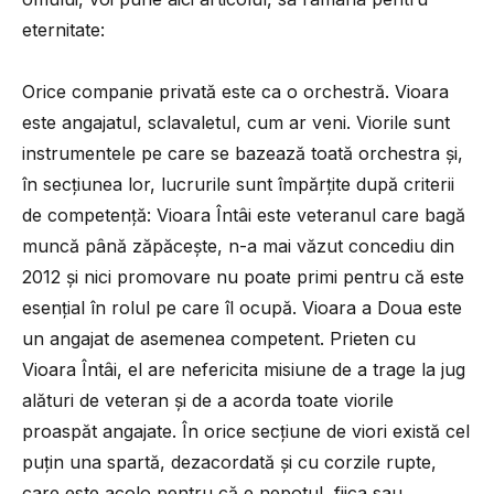
eternitate:
Orice companie privată este ca o orchestră. Vioara
este angajatul, sclavaletul, cum ar veni. Viorile sunt
instrumentele pe care se bazează toată orchestra și,
în secțiunea lor, lucrurile sunt împărțite după criterii
de competență: Vioara Întâi este veteranul care bagă
muncă până zăpăcește, n-a mai văzut concediu din
2012 și nici promovare nu poate primi pentru că este
esențial în rolul pe care îl ocupă. Vioara a Doua este
un angajat de asemenea competent. Prieten cu
Vioara Întâi, el are nefericita misiune de a trage la jug
alături de veteran și de a acorda toate viorile
proaspăt angajate. În orice secțiune de viori există cel
puțin una spartă, dezacordată și cu corzile rupte,
care este acolo pentru că e nepotul, fiica sau