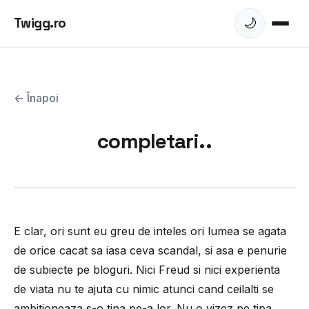
Twigg.ro
🌙
← Înapoi
completari..
E clar, ori sunt eu greu de inteles ori lumea se agata
de orice cacat sa iasa ceva scandal, si asa e penurie
de subiecte pe bloguri. Nici Freud si nici experienta
de viata nu te ajuta cu nimic atunci cand ceilalti se
ambitioneaza s-o tina pe-a lor. Nu o vizez pe tipa