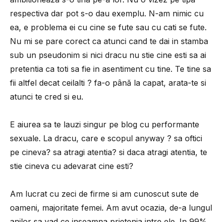
respectiva dar pot s-o dau exemplu. N-am nimic cu
ea, e problema ei cu cine se fute sau cu cati se fute.
Nu mi se pare corect ca atunci cand te dai in stamba
sub un pseudonim si nici dracu nu stie cine esti sa ai
pretentia ca toti sa fie in asentiment cu tine. Te tine sa
fii altfel decat ceilalti ? fa-o până la capat, arata-te si
atunci te cred si eu.
E aiurea sa te lauzi singur pe blog cu performante
sexuale. La dracu, care e scopul anyway ? sa oftici
pe cineva? sa atragi atentia? si daca atragi atentia, te
stie cineva cu adevarat cine esti?
Am lucrat cu zeci de firme si am cunoscut sute de
oameni, majoritate femei. Am avut ocazia, de-a lungul
anilor sa vad ce inseamna prietenia intre ele. In 99%