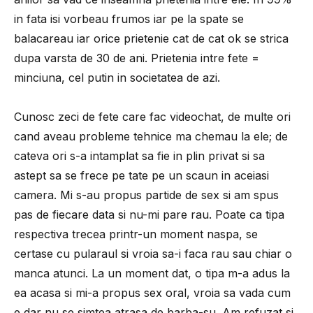
in fata isi vorbeau frumos iar pe la spate se
balacareau iar orice prietenie cat de cat ok se strica
dupa varsta de 30 de ani. Prietenia intre fete =
minciuna, cel putin in societatea de azi.
Cunosc zeci de fete care fac videochat, de multe ori
cand aveau probleme tehnice ma chemau la ele; de
cateva ori s-a intamplat sa fie in plin privat si sa
astept sa se frece pe tate pe un scaun in aceiasi
camera. Mi s-au propus partide de sex si am spus
pas de fiecare data si nu-mi pare rau. Poate ca tipa
respectiva trecea printr-un moment naspa, se
certase cu pularaul si vroia sa-i faca rau sau chiar o
manca atunci. La un moment dat, o tipa m-a adus la
ea acasa si mi-a propus sex oral, vroia sa vada cum
e dar nu se simtea atrasa de barba-su. Am refuzat si