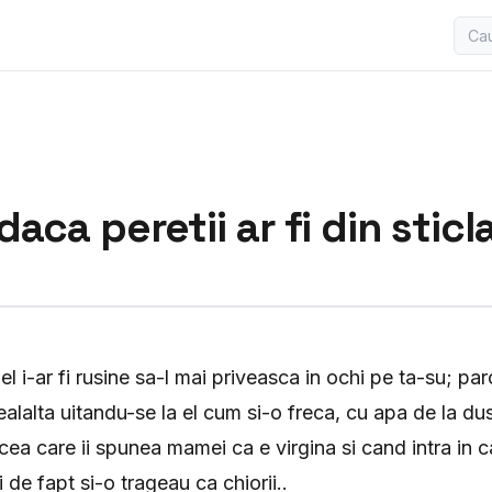
daca peretii ar fi din sticl
el i-ar fi rusine sa-l mai priveasca in ochi pe ta-su; pa
alalta uitandu-se la el cum si-o freca, cu apa de la du
 cea care ii spunea mamei ca e virgina si cand intra in 
i de fapt si-o trageau ca chiorii..