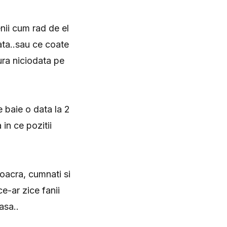
nii cum rad de el
data..sau ce coate
ura niciodata pe
 baie o data la 2
in ce pozitii
soacra, cumnati si
e-ar zice fanii
asa..