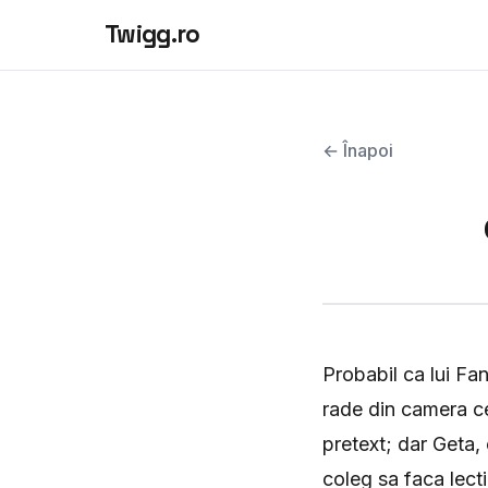
Twigg.ro
← Înapoi
Probabil ca lui Fan
rade din camera ce
pretext; dar Geta,
coleg sa faca lecti