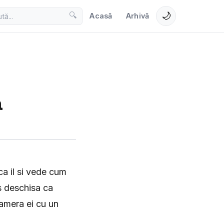
🌙
🔍
Acasă
Arhivă
a
rca il si vede cum
s deschisa ca
camera ei cu un