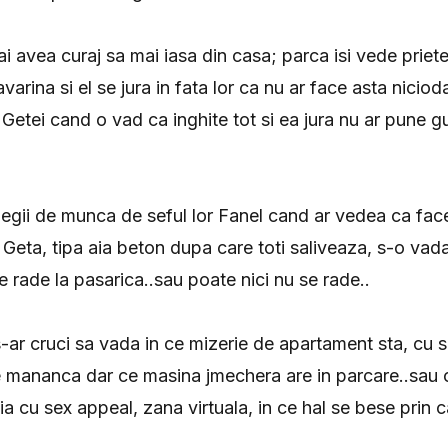
i avea curaj sa mai iasa din casa; parca isi vede priete
varina si el se jura in fata lor ca nu ar face asta nicio
 Getei cand o vad ca inghite tot si ea jura nu ar pune g
egii de munca de seful lor Fanel cand ar vedea ca face
Geta, tipa aia beton dupa care toti saliveaza, s-o vada 
 rade la pasarica..sau poate nici nu se rade..
 s-ar cruci sa vada in ce mizerie de apartament sta, cu 
 mananca dar ce masina jmechera are in parcare..sau c
ia cu sex appeal, zana virtuala, in ce hal se bese prin c