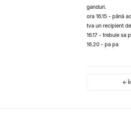
ganduri.
ora 16.15 - până a
tva un recipient 
16.17 - trebuie sa
16.20 - pa pa
← În