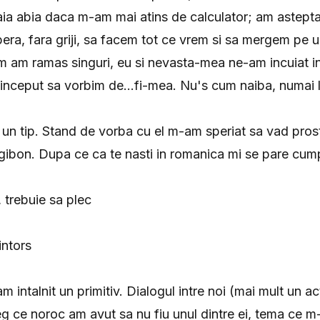
a aia abia daca m-am mai atins de calculator; am astept
bera, fara griji, sa facem tot ce vrem si sa mergem pe
um am ramas singuri, eu si nevasta-mea ne-am incuiat 
 inceput sa vorbim de...fi-mea. Nu's cum naiba, numai 
n tip. Stand de vorba cu el m-am speriat sa vad prost
ibon. Dupa ce ca te nasti in romanica mi se pare cumplit
 trebuie sa plec
intors
m intalnit un primitiv. Dialogul intre noi (mai mult un a
eg ce noroc am avut sa nu fiu unul dintre ei, tema ce m