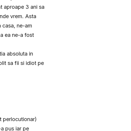
at aproape 3 ani sa
 unde vrem. Asta
in casa, ne-am
la ea ne-a fost
ia absoluta in
 sa fii si idiot pe
ct perlocutionar)
-a pus iar pe