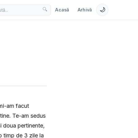
🌙
🔍
Acasă
Arhivă
 mi-am facut
 tine. Te-am sedus
i doua pertinente,
 timp de 3 zile la