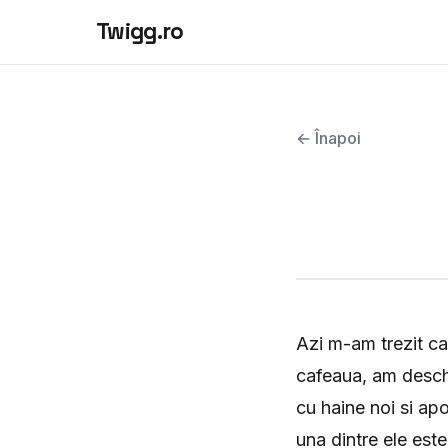
Twigg.ro
← Înapoi
Azi m-am trezit ca
cafeaua, am deschi
cu haine noi si ap
una dintre ele este