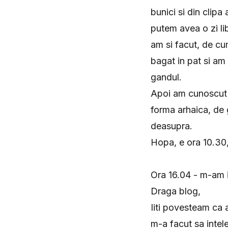
bunici si din clip
putem avea o zi li
am si facut, de c
bagat in pat si am
gandul.
Apoi am cunoscut u
forma arhaica, de g
deasupra.
Hopa, e ora 10.30,
Ora 16.04 - m-am 
Draga blog,
Iiti povesteam ca a
m-a facut sa intel