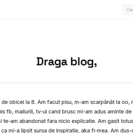
Draga blog,
 de obicei la 8. Am facut pisu, m-am scarpânăt la oo,
s fb, mailurili, tv-ul cand brusc mi-am adus aminte de
oi te-am abandonat fara nicio explicatie. Am gasit totus
 ca mi-a lipsit sursa de inspiratie, aka fi-mea. Am dus-o