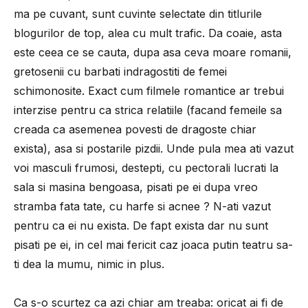
ma pe cuvant, sunt cuvinte selectate din titlurile
blogurilor de top, alea cu mult trafic. Da coaie, asta
este ceea ce se cauta, dupa asa ceva moare romanii,
gretosenii cu barbati indragostiti de femei
schimonosite. Exact cum filmele romantice ar trebui
interzise pentru ca strica relatiile (facand femeile sa
creada ca asemenea povesti de dragoste chiar
exista), asa si postarile pizdii. Unde pula mea ati vazut
voi masculi frumosi, destepti, cu pectorali lucrati la
sala si masina bengoasa, pisati pe ei dupa vreo
stramba fata tate, cu harfe si acnee ? N-ati vazut
pentru ca ei nu exista. De fapt exista dar nu sunt
pisati pe ei, in cel mai fericit caz joaca putin teatru sa-
ti dea la mumu, nimic in plus.
Ca s-o scurtez ca azi chiar am treaba: oricat ai fi de