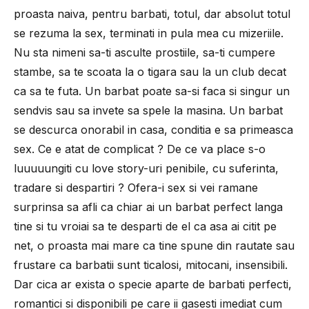
proasta naiva, pentru barbati, totul, dar absolut totul
se rezuma la sex, terminati in pula mea cu mizeriile.
Nu sta nimeni sa-ti asculte prostiile, sa-ti cumpere
stambe, sa te scoata la o tigara sau la un club decat
ca sa te futa. Un barbat poate sa-si faca si singur un
sendvis sau sa invete sa spele la masina. Un barbat
se descurca onorabil in casa, conditia e sa primeasca
sex. Ce e atat de complicat ? De ce va place s-o
luuuuungiti cu love story-uri penibile, cu suferinta,
tradare si despartiri ? Ofera-i sex si vei ramane
surprinsa sa afli ca chiar ai un barbat perfect langa
tine si tu vroiai sa te desparti de el ca asa ai citit pe
net, o proasta mai mare ca tine spune din rautate sau
frustare ca barbatii sunt ticalosi, mitocani, insensibili.
Dar cica ar exista o specie aparte de barbati perfecti,
romantici si disponibili pe care ii gasesti imediat cum