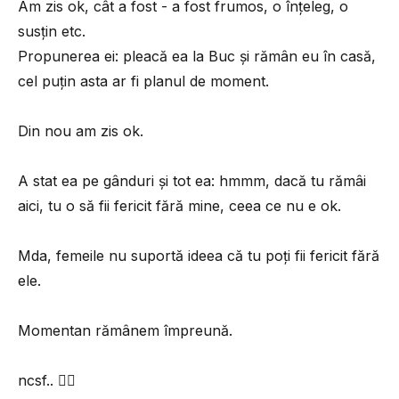
Am zis ok, cât a fost - a fost frumos, o înțeleg, o
susțin etc.
Propunerea ei: pleacă ea la Buc și rămân eu în casă,
cel puțin asta ar fi planul de moment.
Din nou am zis ok.
A stat ea pe gânduri și tot ea: hmmm, dacă tu rămâi
aici, tu o să fii fericit fără mine, ceea ce nu e ok.
Mda, femeile nu suportă ideea că tu poți fii fericit fără
ele.
Momentan rămânem împreună.
ncsf.. 🤷‍♂️