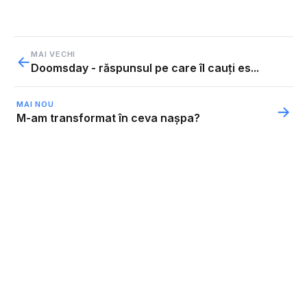
MAI VECHI
←
Doomsday - răspunsul pe care îl cauți es...
MAI NOU
→
M-am transformat în ceva nașpa?