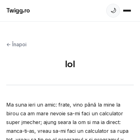
Twigg.ro
🌙
← Înapoi
lol
Ma suna ieri un amic: frate, vino până la mine la
birou ca am mare nevoie sa-mi faci un calculator
super jmecher; ajung seara la om si ma ia direct:
manca-ti-as, vreau sa-mi faci un calculator sa rupa
tot, vreau sa tin pe el programul x si programul y,