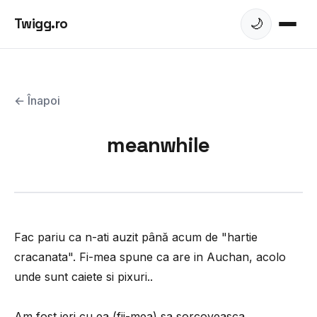
Twigg.ro
🌙
← Înapoi
meanwhile
Fac pariu ca n-ati auzit până acum de "hartie
cracanata". Fi-mea spune ca are in Auchan, acolo
unde sunt caiete si pixuri..
Am fost ieri cu ea (fii-mea) sa sorcoveasca