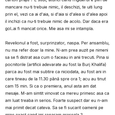
mancare nu-ti trebuie nimic, il deschizi, te uiti lung
prin el, vezi ca ai d'aia, si d'aia si d'alea si d'alea apoi
il inchizi ca nu-ti trebuie nimic de acolo. Dar daca era
gol..ai fi mancat orice. Mie asa mi se intampla.
Revelionul a fost, surprinzator, naspa. Per ansamblu,
nu ma refer doar la mine. N-am prea auzit pe nimeni
sa se fi distrat asa cum o faceau in anii trecuti. Pina si
pocnitorile (artificii adevarate au fost la Burj Khalifa)
parca au fost mai subtire ca niciodata, au fost ani in
care tineau de la 11.30 până spre ora 1; acu au tinut
cam 15 min. Si ca o premiera, anul asta am dat
mesaje. M-am simtit vinovat ca mereu primesc asa ca
am luat treaba in serios. Foarte suspect dar eu n-am
mai primit decat cateva. Sa se fi sucarit oamenii pe
mine exact cand imi reparam greseala ?