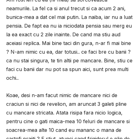
neamurile. La fel ca si anul trecut si ca acum 2 ani,
bunica-mea a dat cel mai putin. La naiba, iar nu a luat
pensia. De fapt ea nu ia niciodata pensia sau merg eu
la ea exact cu 2 zile inainte. De cand ma stiu aud
aceiasi replica. Mai bine taci din gura, n-ar fi mai bine
? N-am nimic cu ea, dar totusi.. ce faci bre cu banii ?
ca nu stai singura, te tin altii pe mancare. Bine, stiu ce
faci cu banii dar nu pot sa spun aici, sunt prea multi
ochi..
Koae, desi n-am facut nimic de mancare nici de
craciun si nici de revelion, am aruncat 3 galeti pline
cu mancare stricata. Atata risipa fara nicio logica,
pentru cine o gati maica-mea 10 feluri de mancare si
soacrea-mea alte 10 cand eu mananc o mana de
cartofi prajiti ? E stiut, atunci cand frigiderul e plin de