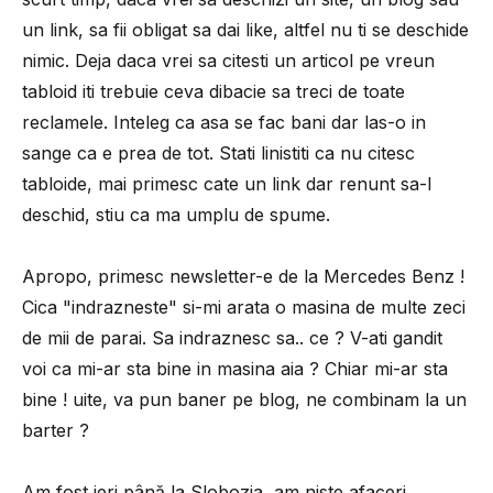
un link, sa fii obligat sa dai like, altfel nu ti se deschide
nimic. Deja daca vrei sa citesti un articol pe vreun
tabloid iti trebuie ceva dibacie sa treci de toate
reclamele. Inteleg ca asa se fac bani dar las-o in
sange ca e prea de tot. Stati linistiti ca nu citesc
tabloide, mai primesc cate un link dar renunt sa-l
deschid, stiu ca ma umplu de spume.
Apropo, primesc newsletter-e de la Mercedes Benz !
Cica "indrazneste" si-mi arata o masina de multe zeci
de mii de parai. Sa indraznesc sa.. ce ? V-ati gandit
voi ca mi-ar sta bine in masina aia ? Chiar mi-ar sta
bine ! uite, va pun baner pe blog, ne combinam la un
barter ?
Am fost ieri până la Slobozia, am niste afaceri