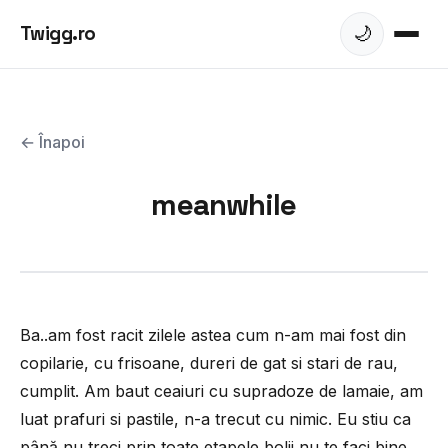
Twigg.ro
🌙
← Înapoi
meanwhile
Ba..am fost racit zilele astea cum n-am mai fost din
copilarie, cu frisoane, dureri de gat si stari de rau,
cumplit. Am baut ceaiuri cu supradoze de lamaie, am
luat prafuri si pastile, n-a trecut cu nimic. Eu stiu ca
până nu treci prin toate etapele bolii nu te faci bine,