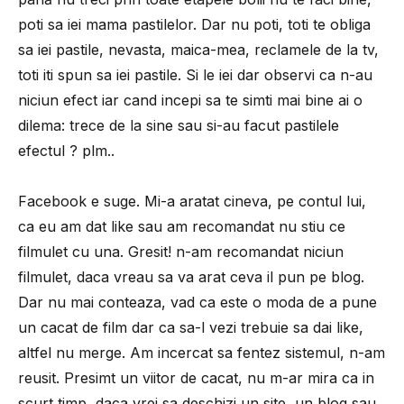
poti sa iei mama pastilelor. Dar nu poti, toti te obliga
sa iei pastile, nevasta, maica-mea, reclamele de la tv,
toti iti spun sa iei pastile. Si le iei dar observi ca n-au
niciun efect iar cand incepi sa te simti mai bine ai o
dilema: trece de la sine sau si-au facut pastilele
efectul ? plm..
Facebook e suge. Mi-a aratat cineva, pe contul lui,
ca eu am dat like sau am recomandat nu stiu ce
filmulet cu una. Gresit! n-am recomandat niciun
filmulet, daca vreau sa va arat ceva il pun pe blog.
Dar nu mai conteaza, vad ca este o moda de a pune
un cacat de film dar ca sa-l vezi trebuie sa dai like,
altfel nu merge. Am incercat sa fentez sistemul, n-am
reusit. Presimt un viitor de cacat, nu m-ar mira ca in
scurt timp, daca vrei sa deschizi un site, un blog sau