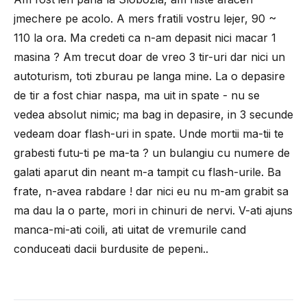
jmechere pe acolo. A mers fratili vostru lejer, 90 ~
110 la ora. Ma credeti ca n-am depasit nici macar 1
masina ? Am trecut doar de vreo 3 tir-uri dar nici un
autoturism, toti zburau pe langa mine. La o depasire
de tir a fost chiar naspa, ma uit in spate - nu se
vedea absolut nimic; ma bag in depasire, in 3 secunde
vedeam doar flash-uri in spate. Unde mortii ma-tii te
grabesti futu-ti pe ma-ta ? un bulangiu cu numere de
galati aparut din neant m-a tampit cu flash-urile. Ba
frate, n-avea rabdare ! dar nici eu nu m-am grabit sa
ma dau la o parte, mori in chinuri de nervi. V-ati ajuns
manca-mi-ati coili, ati uitat de vremurile cand
conduceati dacii burdusite de pepeni..