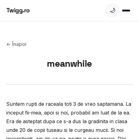
Twigg.ro
🌙
← Înapoi
meanwhile
Suntem rupti de raceala toti 3 de vreo saptamana. La
inceput fii-mea, apoi si noi, probabil am luat de la ea.
Era de asteptat dupa ce s-a dus la gradinita in clasa
unde 20 de copii tuseau si le curgeau mucii. Si noi
inconstienti, am zis ca na, poate o avea noroc. Dar