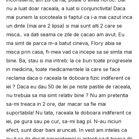
nu a luat doar raceala, a luat si conjunctivita! Daca
mai punem la socoteala si faptul ca i-a mai cazut inca
un dinte (mai are 2 lipsa) si mai sunt alti 2 care se
misca.. va dati seama ce zile de cacao am avut. Eu
ma simt de parca m-a batut cineva, Flory abia se
misca prin casa, fi-mea vad ca incepe sa se simta mai
bine. Ba, stau si ma intreb: la ce bun toate progresele
in medicina, toate medicamentele la care se face
reclama daca o raceala te doboara fizic indiferent ce
iei ? Daca eu dau 50 de lei pe niste pastile de raceala,
nu trebuia sa ma simt relativ bine ? Nu am pretentia
sa-mi treaca in 2 ore, dar macar sa fie mai
suportabila! Nu tata, raceala te doboara indiferent ce
iei, pe gura sau pe cur, sa-mi bag pl. N-au niciun
efect, sunt doar bani aruncati. In vest am inteles ca
nu ti se da decat paracetamol si astepti sa-ti treaca de