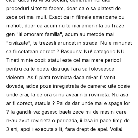
proceduri si tot te facem, doar ca o sa platesti de
zece ori mai mult. Exact ca in filmele americane cu
mafioti, doar ca acum nu te mai ameninta cu fraze
gen "iti omoram familia", acum au metode mai
"civilizate", te trezesti aruncat in strada. Nu e minunat
sa fii cetatean corect ? Raspuns: Nu! categoric NU.
Tineti minte copii: statul este cel mai mare pericol
pentru ca te poate distruge fara sa foloseasca
violenta. As fi platit rovinieta daca mi-ar fi venit
dovada, adica poza inregistrata de camere: uite coaie
unde erai, la ce ora si nu aveai nici rovinieta. Nu asa
ar fi corect, statule ? Pai da dar unde mai e spaga lor
? Ia ganditi-va: gasesc baetii zece mii de masini care
n-au avut rovinieta o perioada, ii lasa in pace timp de
3 ani, apoi ii executa silit, fara drept de apel. Voila!