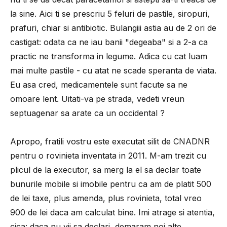
la sine. Aici ti se prescriu 5 feluri de pastile, siropuri,
prafuri, chiar si antibiotic. Bulangiii astia au de 2 ori de
castigat: odata ca ne iau banii "degeaba" si a 2-a ca
practic ne transforma in legume. Adica cu cat luam
mai multe pastile - cu atat ne scade speranta de viata.
Eu asa cred, medicamentele sunt facute sa ne
omoare lent. Uitati-va pe strada, vedeti vreun
septuagenar sa arate ca un occidental ?
Apropo, fratili vostru este executat silit de CNADNR
pentru o rovinieta inventata in 2011. M-am trezit cu
plicul de la executor, sa merg la el sa declar toate
bunurile mobile si imobile pentru ca am de platit 500
de lei taxe, plus amenda, plus rovinieta, total vreo
900 de lei daca am calculat bine. Imi atrage si atentia,
cica: daca nu vii sa declari, demaram noi alte