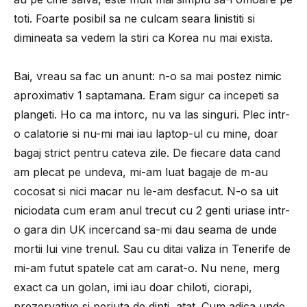
toti. Foarte posibil sa ne culcam seara linistiti si
dimineata sa vedem la stiri ca Korea nu mai exista.
Bai, vreau sa fac un anunt: n-o sa mai postez nimic
aproximativ 1 saptamana. Eram sigur ca incepeti sa
plangeti. Ho ca ma intorc, nu va las singuri. Plec intr-
o calatorie si nu-mi mai iau laptop-ul cu mine, doar
bagaj strict pentru cateva zile. De fiecare data cand
am plecat pe undeva, mi-am luat bagaje de m-au
cocosat si nici macar nu le-am desfacut. N-o sa uit
niciodata cum eram anul trecut cu 2 genti uriase intr-
o gara din UK incercand sa-mi dau seama de unde
mortii lui vine trenul. Sau cu ditai valiza in Tenerife de
mi-am futut spatele cat am carat-o. Nu nene, merg
exact ca un golan, imi iau doar chiloti, ciorapi,
prezervative si periuta de dinti, atat. Cum adica unde