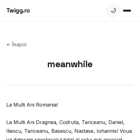
Twigg.ro
🌙
← Înapoi
meanwhile
La Multi Ani Romania!
La Multi Ani Dragnea, Codruta, Tariceanu, Daniel,
Iliescu, Tariceanu, Basescu, Nastase, Iohannis! Voua
va datoram spectacolul total al celui mai apreciat,