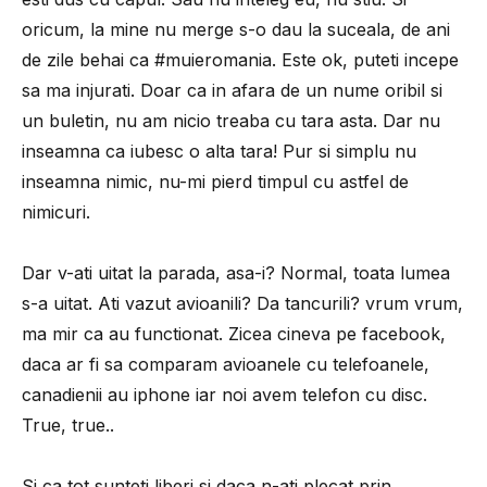
oricum, la mine nu merge s-o dau la suceala, de ani
de zile behai ca #muieromania. Este ok, puteti incepe
sa ma injurati. Doar ca in afara de un nume oribil si
un buletin, nu am nicio treaba cu tara asta. Dar nu
inseamna ca iubesc o alta tara! Pur si simplu nu
inseamna nimic, nu-mi pierd timpul cu astfel de
nimicuri.
Dar v-ati uitat la parada, asa-i? Normal, toata lumea
s-a uitat. Ati vazut avioanili? Da tancurili? vrum vrum,
ma mir ca au functionat. Zicea cineva pe facebook,
daca ar fi sa comparam avioanele cu telefoanele,
canadienii au iphone iar noi avem telefon cu disc.
True, true..
Si ca tot sunteti liberi si daca n-ati plecat prin