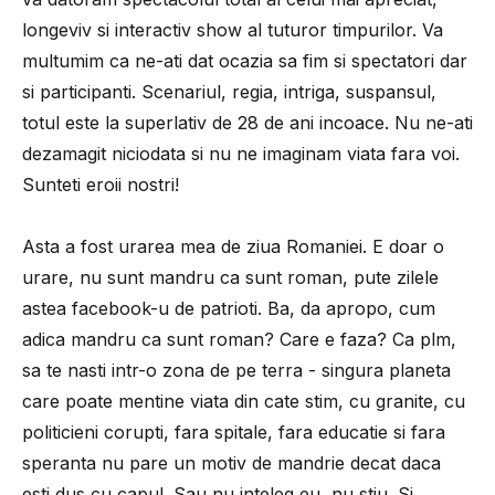
longeviv si interactiv show al tuturor timpurilor. Va
multumim ca ne-ati dat ocazia sa fim si spectatori dar
si participanti. Scenariul, regia, intriga, suspansul,
totul este la superlativ de 28 de ani incoace. Nu ne-ati
dezamagit niciodata si nu ne imaginam viata fara voi.
Sunteti eroii nostri!
Asta a fost urarea mea de ziua Romaniei. E doar o
urare, nu sunt mandru ca sunt roman, pute zilele
astea facebook-u de patrioti. Ba, da apropo, cum
adica mandru ca sunt roman? Care e faza? Ca plm,
sa te nasti intr-o zona de pe terra - singura planeta
care poate mentine viata din cate stim, cu granite, cu
politicieni corupti, fara spitale, fara educatie si fara
speranta nu pare un motiv de mandrie decat daca
esti dus cu capul. Sau nu inteleg eu, nu stiu. Si