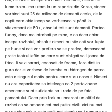
lume traim.. ma uitam la un reportaj din Korea, sincer
vorbind sunt 25 de milioane de dementi acolo, de la
copiii care abia incep sa vorbeasca si până la
vitezomanii de 80+, absolut toti sunt dementi. Partea
funny, daca ma intrebati pe mine, e ca daca chiar
incepe razboiul, absolut nimeni nu stie cati vor lupta
pe bune si cati vor prefera sa se predea, demascand
pratic teatrul ieftin pe care sunt obligati sa-l joace de
frica. Ii vezi saraci, cocosati de foame, fara dinti in
gura dar ei vorbesc de bombe cu hidrogen de parca
asta e singurul motiv pentru care s-au nascut. Nimeni
nu are capacitatea sa inteleaga ca 2 portavioane
americane sunt suficiente sa-i rada de pe fata
pamantului. Daca prin Irak au incercat un altfel de
razboi ca sa omoare cat mai putini civili, aici nu mai
au pe cine salva, este mult mai simplu sa-i omoare pe