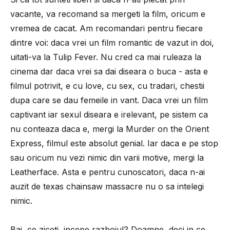
vacante, va recomand sa mergeti la film, oricum e
vremea de cacat. Am recomandari pentru fiecare
dintre voi: daca vrei un film romantic de vazut in doi,
uitati-va la Tulip Fever. Nu cred ca mai ruleaza la
cinema dar daca vrei sa dai diseara o buca - asta e
filmul potrivit, e cu love, cu sex, cu tradari, chestii
dupa care se dau femeile in vant. Daca vrei un film
captivant iar sexul diseara e irelevant, pe sistem ca
nu conteaza daca e, mergi la Murder on the Orient
Express, filmul este absolut genial. Iar daca e pe stop
sau oricum nu vezi nimic din varii motive, mergi la
Leatherface. Asta e pentru cunoscatori, daca n-ai
auzit de texas chainsaw massacre nu o sa intelegi
nimic.
Bai, ce ziceti, incepe razboiul? Doamne, deci in ce