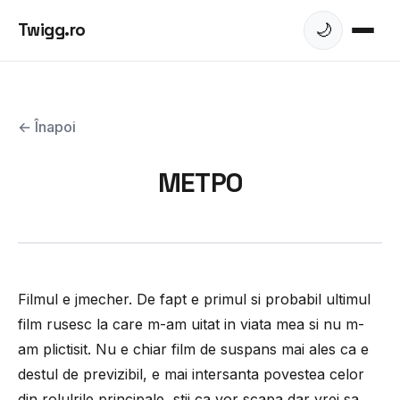
Twigg.ro
🌙
← Înapoi
METPO
Filmul e jmecher. De fapt e primul si probabil ultimul
film rusesc la care m-am uitat in viata mea si nu m-
am plictisit. Nu e chiar film de suspans mai ales ca e
destul de previzibil, e mai intersanta povestea celor
din rolulrile principale, stii ca vor scapa dar vrei sa