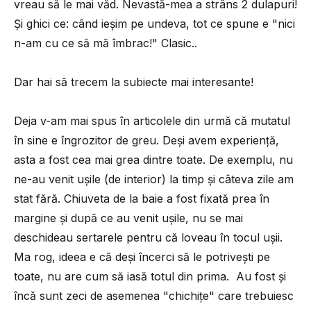
vreau să le mai văd. Nevastă-mea a strâns 2 dulapuri!
Și ghici ce: când ieșim pe undeva, tot ce spune e "nici
n-am cu ce să mă îmbrac!" Clasic..
Dar hai să trecem la subiecte mai interesante!
Deja v-am mai spus în articolele din urmă că mutatul
în sine e îngrozitor de greu. Deși avem experiență,
asta a fost cea mai grea dintre toate. De exemplu, nu
ne-au venit ușile (de interior) la timp și câteva zile am
stat fără. Chiuveta de la baie a fost fixată prea în
margine și după ce au venit ușile, nu se mai
deschideau sertarele pentru că loveau în tocul ușii.
Ma rog, ideea e că deși încerci să le potrivești pe
toate, nu are cum să iasă totul din prima. Au fost și
încă sunt zeci de asemenea "chichițe" care trebuiesc