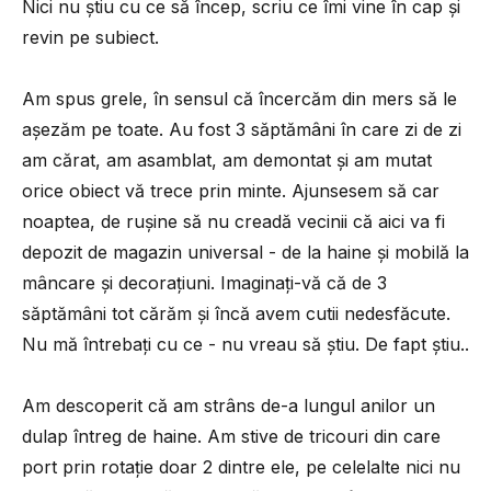
Nici nu știu cu ce să încep, scriu ce îmi vine în cap și
revin pe subiect.
Am spus grele, în sensul că încercăm din mers să le
așezăm pe toate. Au fost 3 săptămâni în care zi de zi
am cărat, am asamblat, am demontat și am mutat
orice obiect vă trece prin minte. Ajunsesem să car
noaptea, de rușine să nu creadă vecinii că aici va fi
depozit de magazin universal - de la haine și mobilă la
mâncare și decorațiuni. Imaginați-vă că de 3
săptămâni tot cărăm și încă avem cutii nedesfăcute.
Nu mă întrebați cu ce - nu vreau să știu. De fapt știu..
Am descoperit că am strâns de-a lungul anilor un
dulap întreg de haine. Am stive de tricouri din care
port prin rotație doar 2 dintre ele, pe celelalte nici nu