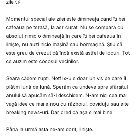
zile 🙂
Momentul special ale zilei este dimineața când îți bei
cafeaua pe terasă, la aer curat. Nu se compară cu
absolut nimic o dimineață în care îți bei cafeaua în
liniște, nu auzi nicio mașină sau bormașină. Știu că
este greu de crezut că încă există astfel de locuri. Tot
ce auzim este cocoșul vecinilor.
Seara cădem rupți. Netflix-u e doar un vis pe care îl
plătim lună de lună. Sperăm ca undeva spre sfârșitul
anului să apucăm să-l deschidem. N-am nici cea mai
vagă idee ce mai e nou cu războiul, coviduțu sau alte
breaking news-uri. Dar cred că așa e mai bine.
Până la urmă asta ne-am dorit, liniște.