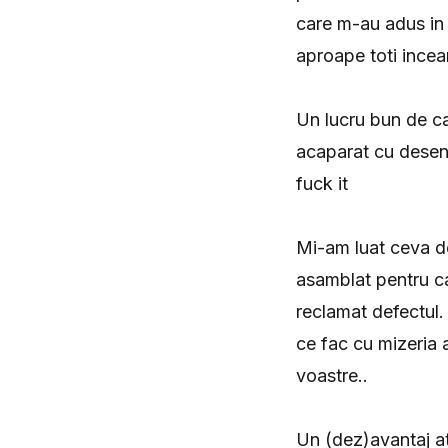
care m-au adus in 
aproape toti incea
Un lucru bun de ca
acaparat cu desen
fuck it
Mi-am luat ceva de
asamblat pentru ca
reclamat defectul. 
ce fac cu mizeria a
voastre..
Un (dez)avantaj at