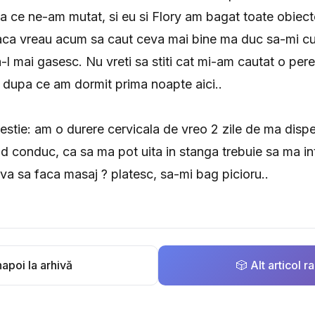
a ce ne-am mutat, si eu si Flory am bagat toate obiec
daca vreau acum sa caut ceva mai bine ma duc sa-mi c
-l mai gasesc. Nu vreti sa stiti cat mi-am cautat o pere
 dupa ce am dormit prima noapte aici..
estie: am o durere cervicala de vreo 2 zile de ma disp
nd conduc, ca sa ma pot uita in stanga trebuie sa ma int
eva sa faca masaj ? platesc, sa-mi bag picioru..
apoi la arhivă
🎲 Alt articol 