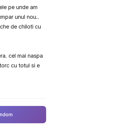
tele pe unde am
umpar unul nou..
che de chiloti cu
era. cel mai naspa
orc cu totul si e
random