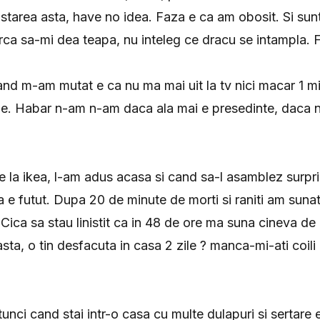
starea asta, have no idea. Faza e ca am obosit. Si sunt
rca sa-mi dea teapa, nu inteleg ce dracu se intampla.
nd m-am mutat e ca nu ma mai uit la tv nici macar 1 min
e. Habar n-am n-am daca ala mai e presedinte, daca n
 la ikea, l-am adus acasa si cand sa-l asamblez surpr
 e futut. Dupa 20 de minute de morti si raniti am sunat 
Cica sa stau linistit ca in 48 de ore ma suna cineva de 
sta, o tin desfacuta in casa 2 zile ? manca-mi-ati coili 
unci cand stai intr-o casa cu multe dulapuri si sertare 