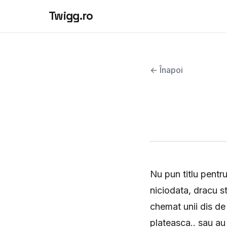
Twigg.ro
← Înapoi
Nu pun titlu pent
niciodata, dracu s
chemat unii dis de
plateasca.. sau au 