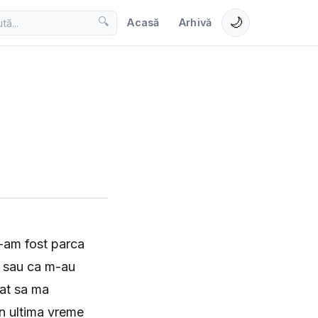
🌙
🔍
Acasă
Arhivă
n-am fost parca
? sau ca m-au
tat sa ma
in ultima vreme