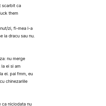
 scarbit ca
 Fuck them
ut/zi, fi-mea l-a
e ia dracu sau nu.
iza: nu merge
la ei si am
la ei. pai fmm, eu
cu chinezariile
e ca niciodata nu