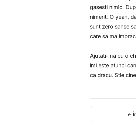
gasesti nimic. Dup
nimerit. O yeah, 
sunt zero sanse sa
care sa ma imbrac
Ajutati-ma cu o ch
imi este atunci ca
ca dracu. Stie cin
← În