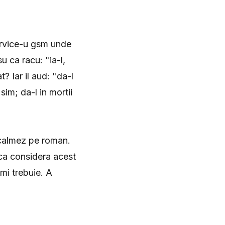
ervice-u gsm unde
u ca racu: "ia-l,
? Iar il aud: "da-l
sim; da-l in mortii
l calmez pe roman.
aca considera acest
-mi trebuie. A