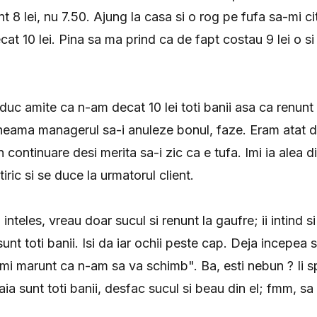
t 8 lei, nu 7.50. Ajung la casa si o rog pe fufa sa-mi c
at 10 lei. Pina sa ma prind ca de fapt costau 9 lei o si 
aduc amite ca n-am decat 10 lei toti banii asa ca renunt 
heama managerul sa-i anuleze bonul, faze. Eram atat d
 continuare desi merita sa-i zic ca e tufa. Imi ia alea d
tiric si se duce la urmatorul client.
teles, vreau doar sucul si renunt la gaufre; ii intind si ce
nt toti banii. Isi da iar ochii peste cap. Deja incepea s
mi marunt ca n-am sa va schimb". Ba, esti nebun ? Ii s
ia sunt toti banii, desfac sucul si beau din el; fmm, sa 