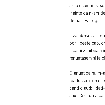
s-au scumpit si sun
inainte ca n-am dec
de bani va rog.."
Ii zambesc si ii re
ochii peste cap, c
incat ii zambeam in
renuntasem si la ci
O anunt ca nu m-a in
readuc aminte ca su
cand o aud: "dati-
sau a 5-a oara ca a