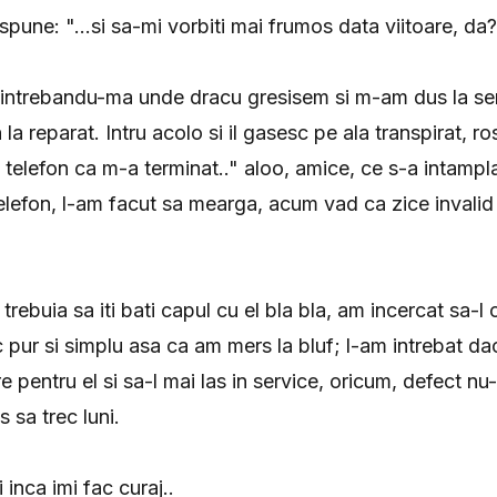
i spune: "...si sa-mi vorbiti mai frumos data viitoare, da?
 intrebandu-ma unde dracu gresisem si m-am dus la s
la reparat. Intru acolo si il gasesc pe ala transpirat, ros
de telefon ca m-a terminat.." aloo, amice, ce s-a intamplat
telefon, l-am facut sa mearga, acum vad ca zice invalid 
 trebuia sa iti bati capul cu el bla bla, am incercat sa-
pur si simplu asa ca am mers la bluf; l-am intrebat d
 pentru el si sa-l mai las in service, oricum, defect nu
s sa trec luni.
i inca imi fac curaj..