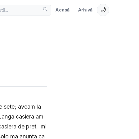
🌙
🔍
Acasă
Arhivă
e sete; aveam la
 Langa casiera am
asiera de pret, imi
 acolo ma anunta ca