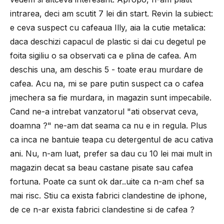
intrarea, deci am scutit 7 lei din start. Revin la subiect:
e ceva suspect cu cafeaua Illy, aia la cutie metalica:
daca deschizi capacul de plastic si dai cu degetul pe
foita sigiliu o sa observati ca e plina de cafea. Am
deschis una, am deschis 5 - toate erau murdare de
cafea. Acu na, mi se pare putin suspect ca o cafea
jmechera sa fie murdara, in magazin sunt impecabile.
Cand ne-a intrebat vanzatorul "ati observat ceva,
doamna ?" ne-am dat seama ca nu e in regula. Plus
ca inca ne bantuie teapa cu detergentul de acu cativa
ani. Nu, n-am luat, prefer sa dau cu 10 lei mai mult in
magazin decat sa beau castane pisate sau cafea
fortuna. Poate ca sunt ok dar..uite ca n-am chef sa
mai risc. Stiu ca exista fabrici clandestine de iphone,
de ce n-ar exista fabrici clandestine si de cafea ?