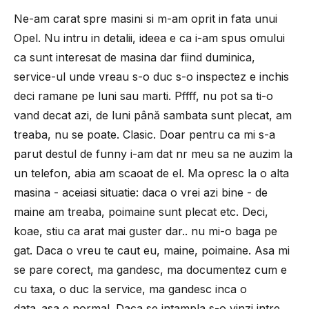
Ne-am carat spre masini si m-am oprit in fata unui
Opel. Nu intru in detalii, ideea e ca i-am spus omului
ca sunt interesat de masina dar fiind duminica,
service-ul unde vreau s-o duc s-o inspectez e inchis
deci ramane pe luni sau marti. Pffff, nu pot sa ti-o
vand decat azi, de luni până sambata sunt plecat, am
treaba, nu se poate. Clasic. Doar pentru ca mi s-a
parut destul de funny i-am dat nr meu sa ne auzim la
un telefon, abia am scaoat de el. Ma opresc la o alta
masina - aceiasi situatie: daca o vrei azi bine - de
maine am treaba, poimaine sunt plecat etc. Deci,
koae, stiu ca arat mai guster dar.. nu mi-o baga pe
gat. Daca o vreu te caut eu, maine, poimaine. Asa mi
se pare corect, ma gandesc, ma documentez cum e
cu taxa, o duc la service, ma gandesc inca o
data..asa e normal. Daca se intampla s-o vinzi intre