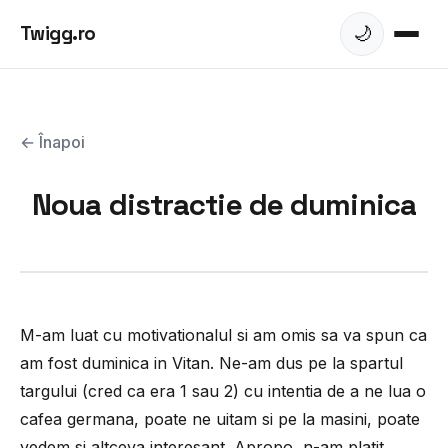
Twigg.ro
🌙
← Înapoi
Noua distractie de duminica
M-am luat cu motivationalul si am omis sa va spun ca
am fost duminica in Vitan. Ne-am dus pe la spartul
targului (cred ca era 1 sau 2) cu intentia de a ne lua o
cafea germana, poate ne uitam si pe la masini, poate
vedem si altceva interesant. Apropo, n-am platit