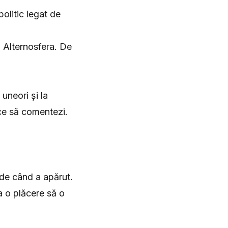
olitic legat de
a Alternosfera. De
uneori și la
 ce să comentezi.
de când a apărut.
a o plăcere să o