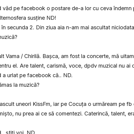
d văd pe facebook o postare de-a lor cu ceva îndemn p
lternosfera susține ND!
k în secunda 2. Din ziua aia n-am mai ascultat niciodat
muzică?
t Vama / Chirilă. Bașca, am fost la concerte, mă uitam 
ntru el. Are talent, carismă, voce, dpdv muzical nu ai
d a urlat pe facebook că.. ND.
rămas la muzică?
ascult uneori KissFm, iar pe Cocuța o urmăream pe fb 
mișto, nu prea ai ce să comentezi. Caterincă, talent, er
. știți voi, ND.