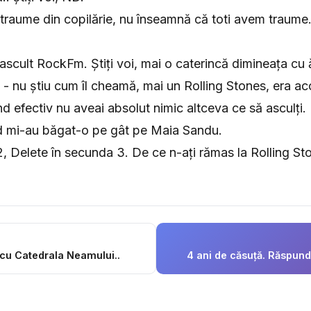
i traume din copilărie, nu înseamnă că toti avem traume
scult RockFm. Știți voi, mai o caterincă dimineața cu 
- nu știu cum îl cheamă, mai un Rolling Stones, era acol
nd efectiv nu aveai absolut nimic altceva ce să asculți.
nd mi-au băgat-o pe gât pe Maia Sandu.
, Delete în secunda 3. De ce n-ați rămas la Rolling St
 cu Catedrala Neamului..
4 ani de căsuță. Răspund