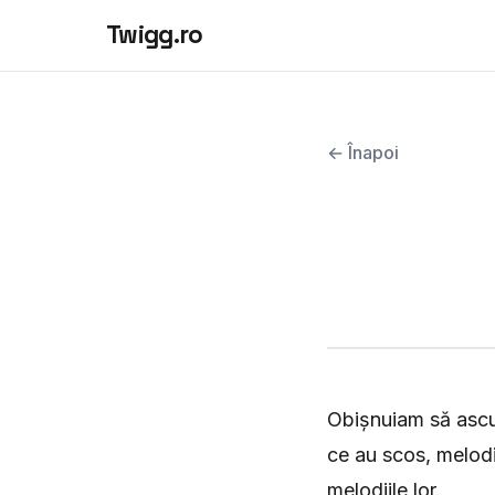
Twigg.ro
← Înapoi
Obișnuiam să ascul
ce au scos, melodi
melodiile lor.