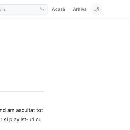
🌙
🔍
Acasă
Arhivă
ând am ascultat tot
și playlist-uri cu