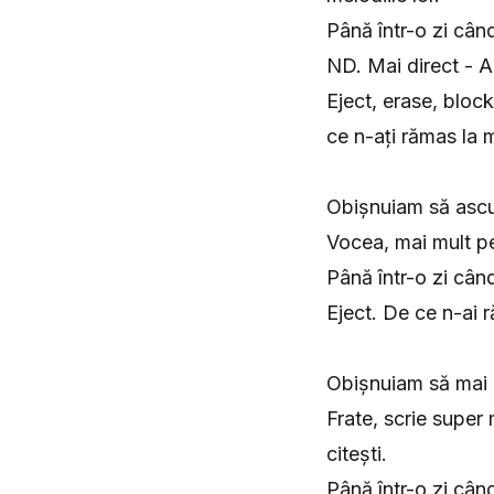
Până într-o zi cân
ND. Mai direct - A
Eject, erase, bloc
ce n-ați rămas la 
Obișnuiam să ascul
Vocea, mai mult pe
Până într-o zi cân
Eject. De ce n-ai 
Obișnuiam să mai 
Frate, scrie super 
citești.
Până într-o zi când.