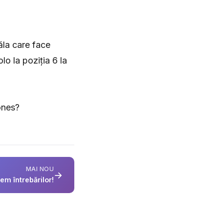
.
ăla care face
o la poziția 6 la
ones?
MAI NOU
→
em întrebărilor!