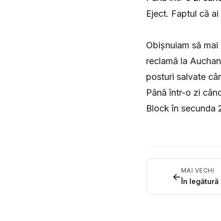
Eject. Faptul că a
Obișnuiam să mai a
reclamă la Auchan 
posturi salvate câ
Până într-o zi câ
Block în secunda 2
MAI VECHI
←
În legătură