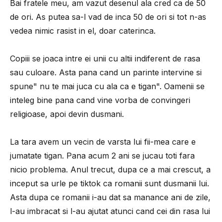
Bai fratele meu, am vazut desenul ala cred ca de 50
de ori. As putea sa-l vad de inca 50 de ori si tot n-as
vedea nimic rasist in el, doar caterinca.
Copiii se joaca intre ei unii cu altii indiferent de rasa
sau culoare. Asta pana cand un parinte intervine si
spune" nu te mai juca cu ala ca e tigan". Oamenii se
inteleg bine pana cand vine vorba de convingeri
religioase, apoi devin dusmani.
La tara avem un vecin de varsta lui fii-mea care e
jumatate tigan. Pana acum 2 ani se jucau toti fara
nicio problema. Anul trecut, dupa ce a mai crescut, a
inceput sa urle pe tiktok ca romanii sunt dusmanii lui.
Asta dupa ce romanii i-au dat sa manance ani de zile,
l-au imbracat si l-au ajutat atunci cand cei din rasa lui