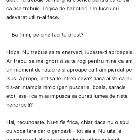
ca asa trebuie. Logica de habotnic. Un lucru cu
adevarat util n-ai face.
- Ba fmm, pe cine faci tu prost?
Hopa! Nu trebuie sa te enervezi, iubeste-ti aproapele.
Ar trebui sa ma ignori si sa te rogi pentru mine ca am
un moment de ratacire si aproape ca l-am pierdut pe
Isus. Apropo, pot sa te intreb ceva? daca ai stii ca nu
ti s-ar intampla nimic (gen puscarie, boala, saracie
etc), asa-i ca m-ai impusca sa cureti lumea de niste
nenorociti?
Hai, recunoaste. Nu-ti fie frica, chiar daca nu o spui
cu voce tare dar o gandesti - tot aia e. Nu uita, e
omniprezent. Bine ca amandoi ne aflam in locul