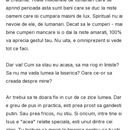
aprind perioada asta sunt bani care se duc la niste
oameni care isi cumpara masini de lux. Spiritual nu ai
nevoie de ele, de lumanari. Decat sa le cumperi - mai
bine cumperi mancare si o dai la niste amarati, 100%
va aprecia gestul tau. Nu uita, e omniprezent si vede
tot ce faci.
Dar vai! Cum sa stau eu acasa, sa ma rog in liniste?
Sa nu ma vada lumea la biserica? Oare ce-or sa
creada despre mine?
Ar trebui sa te doara fix in cur de ce zice lumea. Dar
e greu de pus in practica, esti prea prost sa gandesti
putin. Sau prea fricos, nu stiu. Si oricum, intre tine si
Isus e "acea" relatie speciala, esti unul dintre cei
alesi. Tu trebuie sa mergi la biserica pentru ca tu stii