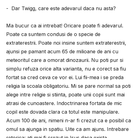
- Dar Twigg, care este adevarul daca nu asta?
Ma bucur ca ai intrebat! Oricare poate fi adevarul.
Poate ca suntem condusi de o specie de
extraterestrii. Poate noi insine suntem extraterestrii,
ajunsi pe pamant acum 65 de milioane de ani cu
meteoritul care a omorat dinozaurii. Nu poti pur si
simplu refuza orice alta varianta, nu e corect sa fiu
fortat sa cred ceva ce vor ei. Lui fii-mea i se preda
religia la scoala obligatoriu. Mi se pare normal sa poti
alege intre religie si stiinta, poate unii copii sunt mai
atrasi de cunoastere. Indoctrinarea fortata de mic
copil este dovada clara ca totul este manipulare.
Acum 100 de ani, nimeni n-ar fi crezut ca e posibil ca
omul sa ajunga in spatiu. Uite ca am ajuns. Intrebare
retorica: ati mai fi crezut in Isus daca exista