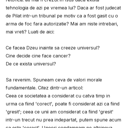
tehnologia de azi pe vremea lui? Daca ar fost judecat
de Pilat intr-un tribunal pe motiv ca a fost gasit cu o
arma de foc fara autorizatie? Mai am niste intrebari,
mai vreti? Luati de aici:
Ce facea Dzeu inainte sa creeze universul?
Cine decide cine face cancer?
De ce exista universul?
Sa revenim. Spuneam ceva de valori morale
fundamentale. Citez dintr-un articol:
Ceea ce societatea a considerat cu catva timp in
urma ca fiind 'corect', poate fi considerat azi ca fiind
'gresit'; ceea ce unii am considerat ca fiind 'gresit'
intr-un trecut nu prea indepartat, putem spune acum
ca este 'corect'. Uneori condamnam pe altcineva