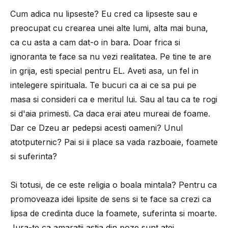
Cum adica nu lipseste? Eu cred ca lipseste sau e
preocupat cu crearea unei alte lumi, alta mai buna,
ca cu asta a cam dat-o in bara. Doar frica si
ignoranta te face sa nu vezi realitatea. Pe tine te are
in grija, esti special pentru EL. Aveti asa, un fel in
intelegere spirituala. Te bucuri ca ai ce sa pui pe
masa si consideri ca e meritul lui. Sau al tau ca te rogi
si d'aia primesti. Ca daca erai ateu mureai de foame.
Dar ce Dzeu ar pedepsi acesti oameni? Unul
atotputernic? Pai si ii place sa vada razboaie, foamete
si suferinta?
Si totusi, de ce este religia o boala mintala? Pentru ca
promoveaza idei lipsite de sens si te face sa crezi ca
lipsa de credinta duce la foamete, suferinta si moarte.
Jura-te ca amaratii astia din poze sunt atei.