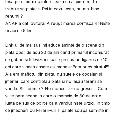
Insa pe nimeni nu intereseaza ca ai pierderi, tu
trebuie sa platesti. Pai in cazul asta, nu mai bine
renunti ?
ANAF a dat lovitura! A reuşit marea confiscare! Nişte
urzici de 5 lei
Link-ul de mai sus imi aduce aminte de o scena din
piata obor de acu 20 de ani cand primarul inconjurat
de gabori si televiziuni luase pe sus un tiganus de 10
ani care vindea casete cu manele: "am prins piratul!".
Ala era mafiotul din piata, nu sutele de cocalari si
jmenari care controlau piata si nu lasau taranii sa
vanda. Stiti cum e ? Nu muncesti - nu gresesti. Cum
vi se pare scena in care o mamaie de 80 de ani e
luata pe sus de politie ca a vandut niste urzici, in timp
ce jmecherii cu Ferarri-uri si palate scuipa seminte in