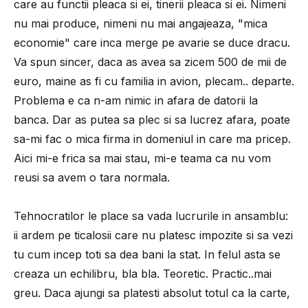
care au functii pleaca si ei, tinerii pleaca si ei. Nimeni
nu mai produce, nimeni nu mai angajeaza, "mica
economie" care inca merge pe avarie se duce dracu.
Va spun sincer, daca as avea sa zicem 500 de mii de
euro, maine as fi cu familia in avion, plecam.. departe.
Problema e ca n-am nimic in afara de datorii la
banca. Dar as putea sa plec si sa lucrez afara, poate
sa-mi fac o mica firma in domeniul in care ma pricep.
Aici mi-e frica sa mai stau, mi-e teama ca nu vom
reusi sa avem o tara normala.
Tehnocratilor le place sa vada lucrurile in ansamblu:
ii ardem pe ticalosii care nu platesc impozite si sa vezi
tu cum incep toti sa dea bani la stat. In felul asta se
creaza un echilibru, bla bla. Teoretic. Practic..mai
greu. Daca ajungi sa platesti absolut totul ca la carte,