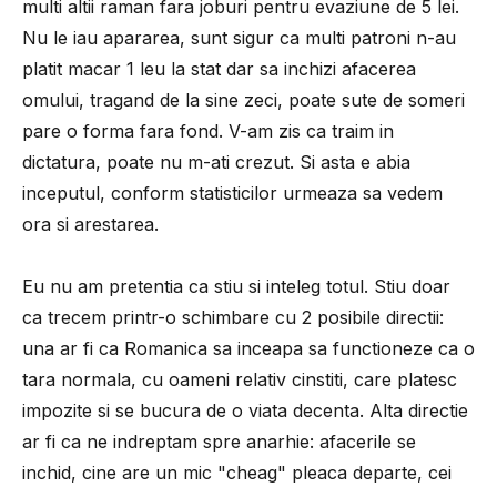
multi altii raman fara joburi pentru evaziune de 5 lei.
Nu le iau apararea, sunt sigur ca multi patroni n-au
platit macar 1 leu la stat dar sa inchizi afacerea
omului, tragand de la sine zeci, poate sute de someri
pare o forma fara fond. V-am zis ca traim in
dictatura, poate nu m-ati crezut. Si asta e abia
inceputul, conform statisticilor urmeaza sa vedem
ora si arestarea.
Eu nu am pretentia ca stiu si inteleg totul. Stiu doar
ca trecem printr-o schimbare cu 2 posibile directii:
una ar fi ca Romanica sa inceapa sa functioneze ca o
tara normala, cu oameni relativ cinstiti, care platesc
impozite si se bucura de o viata decenta. Alta directie
ar fi ca ne indreptam spre anarhie: afacerile se
inchid, cine are un mic "cheag" pleaca departe, cei