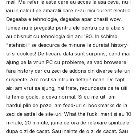
mail. Ma refer la astia care au acces la asa ceva, nu-i
iau in calcul pe amaratii care n-au nici curent electric.
Degeaba e tehnologie, degeaba apar chestii wow,
lumea nu e pregatita pentru ele pentru ca ei abia s-
au obisnuit cu tehnologia din anii '90. In schimb,
"atehnicii" se descurca de minune la curatat history-
ul si cookies! De fiecare data sunt surprins, cand mai
ajung pe la vrun PC cu probleme, sa vad browsere
fara history dar cu zeci de addons din diverse site-uri
suspecte. Are rost sa intru in detalii? neah. De fapt
aici am vrut sa ajung, hai frate, recunoaste ca te uiti
la femei goale, e ceva normal. Si eu ma uit, am
hardul plin de poze, am feed-uri si bookmarks de la
zeci de astfel de site-uri. What the fuck, merit si eu 10
minute, 20 minute, juma de ora de relaxare spirituala
dupa o zi de cacat. Sau inainte de o zi de cacat. Sau