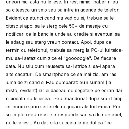
uneori nici asta nu le iese. In rest nimic, habar n-au
sa citeasca un sms sau sa intre in agenda de telefon.
Evident ca atunci cand ma vad cu ei, trebuie sa le
citesc si apoi sa le sterg cele 50+ de mesaje cu
notificari de la bancile unde au credite si eventual sa
le adaug sau sterg vreun contact. Apoi, dupa ce
termin cu telefonul, trebuie sa merg la PC-ul lui taica-
miu sa-i setez cum zice el "gooooogle". De fiecare
data. Nu stiu cum reuseste sa-l strice si sa-i apara
alte cacaturi. De smartphone ce sa mai zic, am ras
juma de zi cand si l-au cumparat: eu ii sunam (la
misto, evident) iar ei dadeau cu degetele pe ecran dar
niciodata nu le iesea. L-au abandonat dupa scurt timp
iar acum e prin sertarele cu jucarii ale lui fi-mea. Pur
si simplu n-au reusit sa raspunda sau sa dea un apel,
nu le-a iesit. Au dat-o la suceala la modul ca "ce