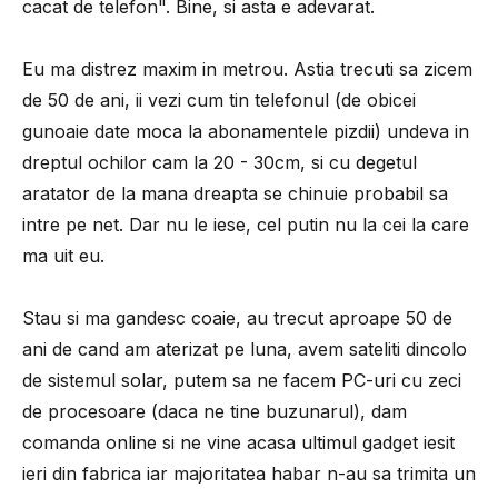
cacat de telefon". Bine, si asta e adevarat.
Eu ma distrez maxim in metrou. Astia trecuti sa zicem
de 50 de ani, ii vezi cum tin telefonul (de obicei
gunoaie date moca la abonamentele pizdii) undeva in
dreptul ochilor cam la 20 - 30cm, si cu degetul
aratator de la mana dreapta se chinuie probabil sa
intre pe net. Dar nu le iese, cel putin nu la cei la care
ma uit eu.
Stau si ma gandesc coaie, au trecut aproape 50 de
ani de cand am aterizat pe luna, avem sateliti dincolo
de sistemul solar, putem sa ne facem PC-uri cu zeci
de procesoare (daca ne tine buzunarul), dam
comanda online si ne vine acasa ultimul gadget iesit
ieri din fabrica iar majoritatea habar n-au sa trimita un