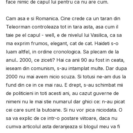
face nimic de capul lui pentru ca nu are cum.
Cam asa e si Romanica. Cine crede ca un taran din
Teleorman controleaza tot in tara asta, asa cum il
taie pe el capul - well, e de nivelul lui Vasilica, ca sa
ma exprim frumos, elegant, cat de cat. Haideti s-o
luam altfel, in ordine cronologica. Sa plecam de la
anul.. 2000, ce ziceti? Hai ca anii 90 au fost in ceata,
ieseam din comunism, s-au intamplat multe. Dar dupa
2000 nu mai avem nicio scuza. Si totusi ne-am dus la
fund din ce in ce mai rau. E drept, s-au schimbat mii
de politicieni in toti acesti ani, au cazut guverne de
nimeni nu le mai stie numarul dar ghici ce: n-au picat
cei care sunt la butoane. Si nu vor pica niciodata. O
sa va explic de ce intr-o postare viitoare, daca nu
cumva articolul asta deranjeaza si blogul meu va fi