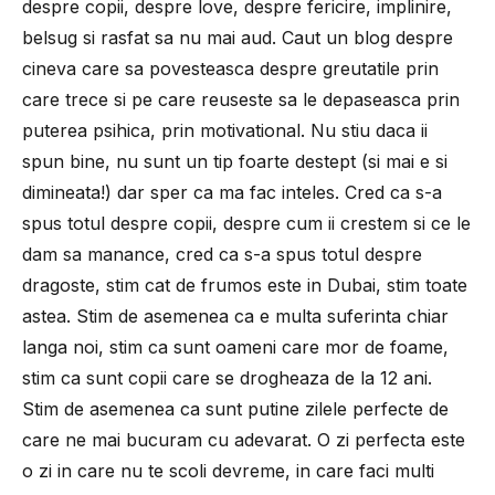
despre copii, despre love, despre fericire, implinire,
belsug si rasfat sa nu mai aud. Caut un blog despre
cineva care sa povesteasca despre greutatile prin
care trece si pe care reuseste sa le depaseasca prin
puterea psihica, prin motivational. Nu stiu daca ii
spun bine, nu sunt un tip foarte destept (si mai e si
dimineata!) dar sper ca ma fac inteles. Cred ca s-a
spus totul despre copii, despre cum ii crestem si ce le
dam sa manance, cred ca s-a spus totul despre
dragoste, stim cat de frumos este in Dubai, stim toate
astea. Stim de asemenea ca e multa suferinta chiar
langa noi, stim ca sunt oameni care mor de foame,
stim ca sunt copii care se drogheaza de la 12 ani.
Stim de asemenea ca sunt putine zilele perfecte de
care ne mai bucuram cu adevarat. O zi perfecta este
o zi in care nu te scoli devreme, in care faci multi