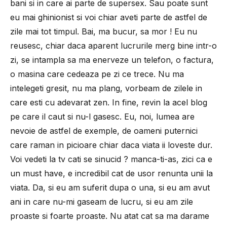
bani si in care ai parte de supersex. Sau poate sunt
eu mai ghinionist si voi chiar aveti parte de astfel de
zile mai tot timpul. Bai, ma bucur, sa mor ! Eu nu
reusesc, chiar daca aparent lucrurile merg bine intr-o
zi, se intampla sa ma enerveze un telefon, o factura,
o masina care cedeaza pe zi ce trece. Nu ma
intelegeti gresit, nu ma plang, vorbeam de zilele in
care esti cu adevarat zen. In fine, revin la acel blog
pe care il caut si nu-l gasesc. Eu, noi, lumea are
nevoie de astfel de exemple, de oameni puternici
care raman in picioare chiar daca viata ii loveste dur.
Voi vedeti la tv cati se sinucid ? manca-ti-as, zici ca e
un must have, e incredibil cat de usor renunta unii la
viata. Da, si eu am suferit dupa o una, si eu am avut
ani in care nu-mi gaseam de lucru, si eu am zile
proaste si foarte proaste. Nu atat cat sa ma darame