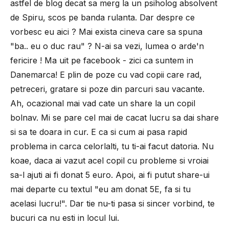
astfel de blog decat sa merg la un psiholog absolvent
de Spiru, scos pe banda rulanta. Dar despre ce
vorbesc eu aici ? Mai exista cineva care sa spuna
"ba.. eu o duc rau" ? N-ai sa vezi, lumea o arde'n
fericire ! Ma uit pe facebook - zici ca suntem in
Danemarca! E plin de poze cu vad copii care rad,
petreceri, gratare si poze din parcuri sau vacante.
Ah, ocazional mai vad cate un share la un copil
bolnav. Mi se pare cel mai de cacat lucru sa dai share
si sa te doara in cur. E ca si cum ai pasa rapid
problema in carca celorlalti, tu ti-ai facut datoria. Nu
koae, daca ai vazut acel copil cu probleme si vroiai
sa-l ajuti ai fi donat 5 euro. Apoi, ai fi putut share-ui
mai departe cu textul "eu am donat 5E, fa si tu
acelasi lucru!". Dar tie nu-ti pasa si sincer vorbind, te
bucuri ca nu esti in locul lui.