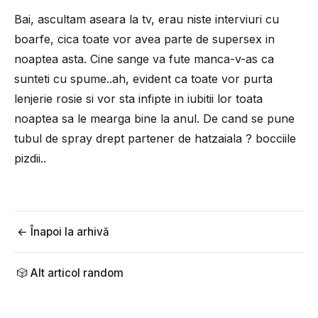
Bai, ascultam aseara la tv, erau niste interviuri cu
boarfe, cica toate vor avea parte de supersex in
noaptea asta. Cine sange va fute manca-v-as ca
sunteti cu spume..ah, evident ca toate vor purta
lenjerie rosie si vor sta infipte in iubitii lor toata
noaptea sa le mearga bine la anul. De cand se pune
tubul de spray drept partener de hatzaiala ? bocciile
pizdii..
← Înapoi la arhivă
🎲 Alt articol random