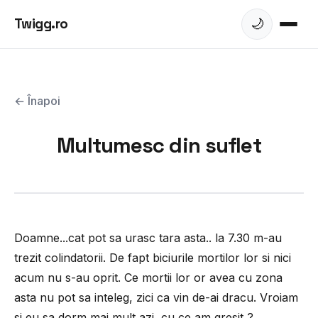
Twigg.ro
🌙
← Înapoi
Multumesc din suflet
Doamne...cat pot sa urasc tara asta.. la 7.30 m-au
trezit colindatorii. De fapt biciurile mortilor lor si nici
acum nu s-au oprit. Ce mortii lor or avea cu zona
asta nu pot sa inteleg, zici ca vin de-ai dracu. Vroiam
si eu sa dorm mai mult azi, cu ce am gresit ?