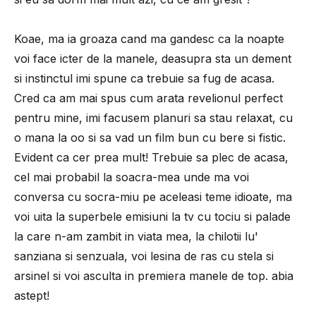
Koae, ma ia groaza cand ma gandesc ca la noapte
voi face icter de la manele, deasupra sta un dement
si instinctul imi spune ca trebuie sa fug de acasa.
Cred ca am mai spus cum arata revelionul perfect
pentru mine, imi facusem planuri sa stau relaxat, cu
o mana la oo si sa vad un film bun cu bere si fistic.
Evident ca cer prea mult! Trebuie sa plec de acasa,
cel mai probabil la soacra-mea unde ma voi
conversa cu socra-miu pe aceleasi teme idioate, ma
voi uita la superbele emisiuni la tv cu tociu si palade
la care n-am zambit in viata mea, la chilotii lu'
sanziana si senzuala, voi lesina de ras cu stela si
arsinel si voi asculta in premiera manele de top. abia
astept!