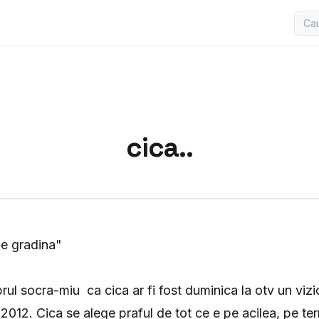
cica..
-e gradina"
rul socra-miu ca cica ar fi fost duminica la otv un viz
n 2012. Cica se alege praful de tot ce e pe acilea, pe terr