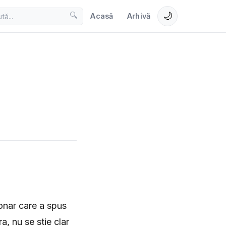
🌙
🔍
Acasă
Arhivă
ionar care a spus
a, nu se stie clar