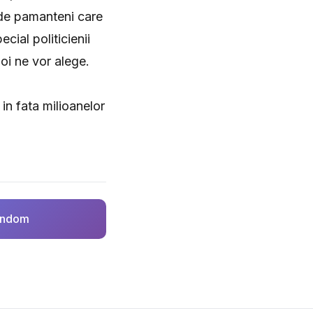
 de pamanteni care
cial politicienii
noi ne vor alege.
in fata milioanelor
random