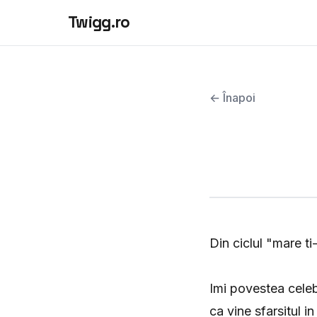
Twigg.ro
← Înapoi
Din ciclul "mare ti
Imi povestea celeb
ca vine sfarsitul i