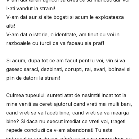
l-ati vandut la straini!
V-am dat aur si alte bogatii si acum le exploateaza
altii!
V-am dat o istorie, o identitate, am tinut cu voi in
razboaiele cu turcii ca va faceau aia praf!
Si acum, dupa tot ce am facut pentru voi, vin si va
gasesc saraci, dezbinati, corupti, rai, avari, bolnavi si
plin de datorii la straini!
Culmea tupeului: sunteti atat de nesimtiti incat tot la
mine veniti sa cereti ajutorul cand vreti mai multi bani,
cand vreti sa va faceti bine, cand vreti sa va mearga
bine? Si daca nu execut imediat ce vreti voi, trageti
repede concluzii ca v-am abandonat! Tu asta
imbracat in aur de sus până jos si care mergi doar cu