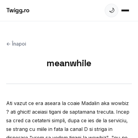
Twigg.ro
🌙
← Înapoi
meanwhile
Ati vazut ce era aseara la coaie Madalin aka wowbiz
? ati ghicit! aceiasi tigani de saptamana trecuta. Incep
sa cred ca cetateni simpli, dupa ce ies de la serviciu,
se strang cu miile in fata la canal D si striga in
disperare "vrem sa vedem tigani la wowbiz", "nu ne