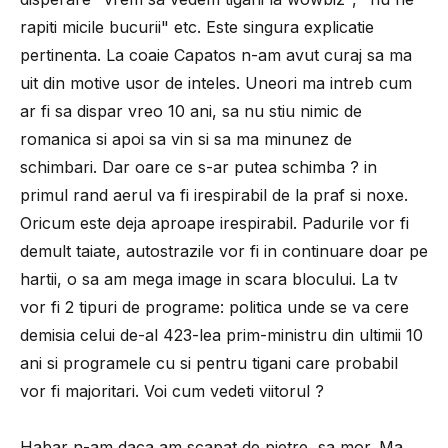
rapiti micile bucurii" etc. Este singura explicatie
pertinenta. La coaie Capatos n-am avut curaj sa ma
uit din motive usor de inteles. Uneori ma intreb cum
ar fi sa dispar vreo 10 ani, sa nu stiu nimic de
romanica si apoi sa vin si sa ma minunez de
schimbari. Dar oare ce s-ar putea schimba ? in
primul rand aerul va fi irespirabil de la praf si noxe.
Oricum este deja aproape irespirabil. Padurile vor fi
demult taiate, autostrazile vor fi in continuare doar pe
hartii, o sa am mega image in scara blocului. La tv
vor fi 2 tipuri de programe: politica unde se va cere
demisia celui de-al 423-lea prim-ministru din ultimii 10
ani si programele cu si pentru tigani care probabil
vor fi majoritari. Voi cum vedeti viitorul ?
Habar n-am daca am scapat de pietre, sa mor. Ma