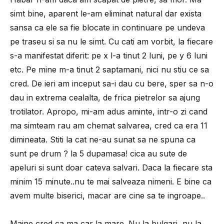
simt bine, aparent le-am eliminat natural dar exista
sansa ca ele sa fie blocate in continuare pe undeva
pe traseu si sa nu le simt. Cu cati am vorbit, la fiecare
s-a manifestat diferit: pe x l-a tinut 2 luni, pe y 6 luni
etc. Pe mine m-a tinut 2 saptamani, nici nu stiu ce sa
cred. De ieri am inceput sa-i dau cu bere, sper sa n-o
dau in extrema cealalta, de frica pietrelor sa ajung
trotilator. Apropo, mi-am adus aminte, intr-o zi cand
ma simteam rau am chemat salvarea, cred ca era 11
dimineata. Stiti la cat ne-au sunat sa ne spuna ca
sunt pe drum ? la 5 dupamasa! cica au sute de
apeluri si sunt doar cateva salvari. Daca la fiecare sta
minim 15 minute..nu te mai salveaza nimeni. E bine ca
avem multe biserici, macar are cine sa te ingroape..
Maine cred ca ma car la mare. Nu la bulgari, nu la