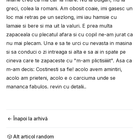
greci, colea la romani. Am obosit coaie, imi gasesc un
loc mai retras pe un sezlong, imi iau hamsie cu
lamaie si bere si ma uit la valuri. E prea multa
zapaceala cu plecatul afara si cu copil ne-am jurat ca
nu mai plecam. Una e sa te urci cu nevasta in masina
si sa conduci o zi intreaga si alta e sa ai in spate pe
cineva care te zapaceste cu "m-am plictisiiiiit". Asa ca
m-am decis: Costinesti sa fie! acolo avem amintiri,
acolo am prieteni, acolo e o carciuma unde se
mananca fabulos. revin cu detalii..
← Înapoi la arhivă
🎲 Alt articol random