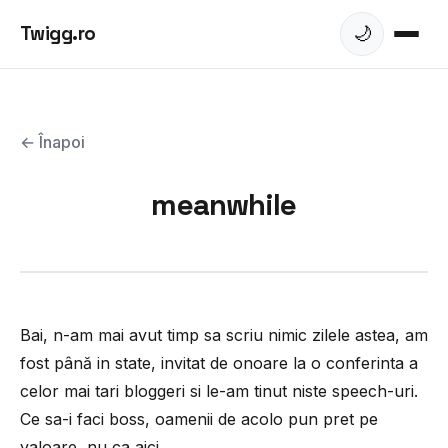
Twigg.ro
🌙
← Înapoi
meanwhile
Bai, n-am mai avut timp sa scriu nimic zilele astea, am
fost până in state, invitat de onoare la o conferinta a
celor mai tari bloggeri si le-am tinut niste speech-uri.
Ce sa-i faci boss, oamenii de acolo pun pret pe
valoare, nu ca aici.