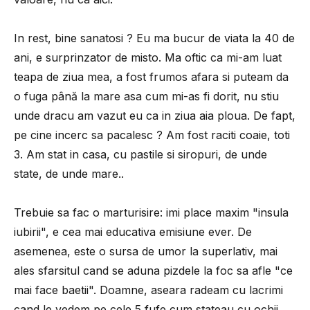
In rest, bine sanatosi ? Eu ma bucur de viata la 40 de
ani, e surprinzator de misto. Ma oftic ca mi-am luat
teapa de ziua mea, a fost frumos afara si puteam da
o fuga până la mare asa cum mi-as fi dorit, nu stiu
unde dracu am vazut eu ca in ziua aia ploua. De fapt,
pe cine incerc sa pacalesc ? Am fost raciti coaie, toti
3. Am stat in casa, cu pastile si siropuri, de unde
state, de unde mare..
Trebuie sa fac o marturisire: imi place maxim "insula
iubirii", e cea mai educativa emisiune ever. De
asemenea, este o sursa de umor la superlativ, mai
ales sfarsitul cand se aduna pizdele la foc sa afle "ce
mai face baetii". Doamne, aseara radeam cu lacrimi
cand le vedem pe cele 5 fufe cum stateau cu ochii