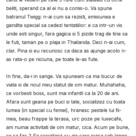
beliti, sperand ca al ei nu a comis-o. Va spune
batranul Twigg: n-ai cum sa rezisti, emisiunea e
gandita special sa cedezi tentatiilor: e ca intr-un vis
unde esti singur, fara gagica si 5 pizde trag de tine sa
le futi, taman pe o plaja in Thailanda. Deci n-ai cum,
clar. Pina si eu recunosc ca daca as ajunge acolo n-
as rata-o pe niciuna, pe toate le-as fute.
In fine, da-i in sange. Va spuneam ca ma bucur de
viata si de noul meu statut de om matur. Muhahaha,
ce vorbesti boss, sunt mai infantil ca la 20 de ani.
Afara sunt geana pe buci si tate, socializez cu toata
lumea (in special cu femei), hranesc pestele lui fii-
mea, beau frappe la terasa, urc poze pe luxecafe,
am numai activitati de om matur, cica. Acum pe bune,
ce sa fac ? Sa socializez cu aia care joaca sah langa