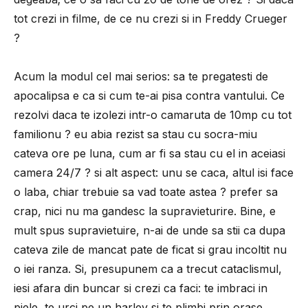
tot crezi in filme, de ce nu crezi si in Freddy Crueger
?
Acum la modul cel mai serios: sa te pregatesti de
apocalipsa e ca si cum te-ai pisa contra vantului. Ce
rezolvi daca te izolezi intr-o camaruta de 10mp cu tot
familionu ? eu abia rezist sa stau cu socra-miu
cateva ore pe luna, cum ar fi sa stau cu el in aceiasi
camera 24/7 ? si alt aspect: unu se caca, altul isi face
o laba, chiar trebuie sa vad toate astea ? prefer sa
crap, nici nu ma gandesc la supravieturire. Bine, e
mult spus supravietuire, n-ai de unde sa stii ca dupa
cateva zile de mancat pate de ficat si grau incoltit nu
o iei ranza. Si, presupunem ca a trecut cataclismul,
iesi afara din buncar si crezi ca faci: te imbraci in
piele, te urci pe un harley si te plimbi prin orase