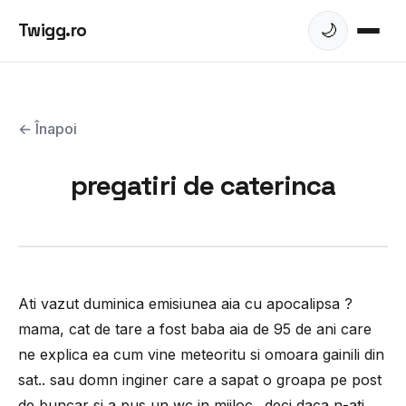
Twigg.ro
🌙
← Înapoi
pregatiri de caterinca
Ati vazut duminica emisiunea aia cu apocalipsa ?
mama, cat de tare a fost baba aia de 95 de ani care
ne explica ea cum vine meteoritu si omoara gainili din
sat.. sau domn inginer care a sapat o groapa pe post
de buncar si a pus un wc in mijloc.. deci daca n-ati