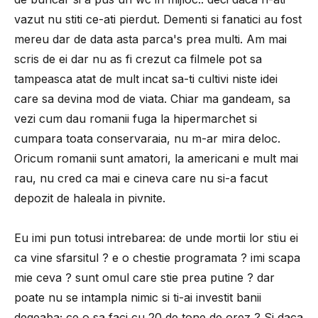
vazut nu stiti ce-ati pierdut. Dementi si fanatici au fost
mereu dar de data asta parca's prea multi. Am mai
scris de ei dar nu as fi crezut ca filmele pot sa
tampeasca atat de mult incat sa-ti cultivi niste idei
care sa devina mod de viata. Chiar ma gandeam, sa
vezi cum dau romanii fuga la hipermarchet si
cumpara toata conservaraia, nu m-ar mira deloc.
Oricum romanii sunt amatori, la americani e mult mai
rau, nu cred ca mai e cineva care nu si-a facut
depozit de haleala in pivnite.
Eu imi pun totusi intrebarea: de unde mortii lor stiu ei
ca vine sfarsitul ? e o chestie programata ? imi scapa
mie ceva ? sunt omul care stie prea putine ? dar
poate nu se intampla nimic si ti-ai investit banii
degeaba; ce o sa faci cu 20 de tone de orez ? Si daca